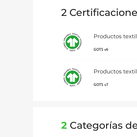
2
Certificacion
Productos texti
GOTS v6
Productos texti
GOTS v7
2
Categorías d