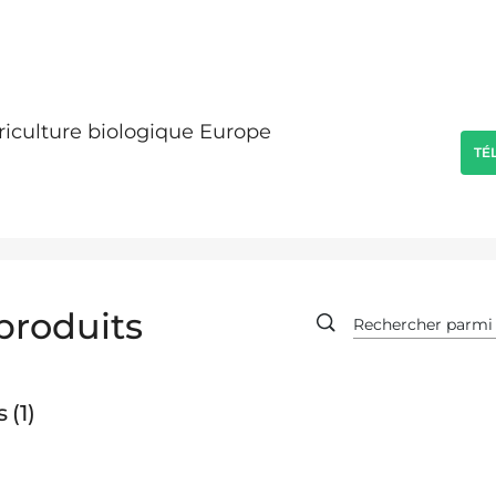
griculture biologique Europe
TÉ
produits
s
1