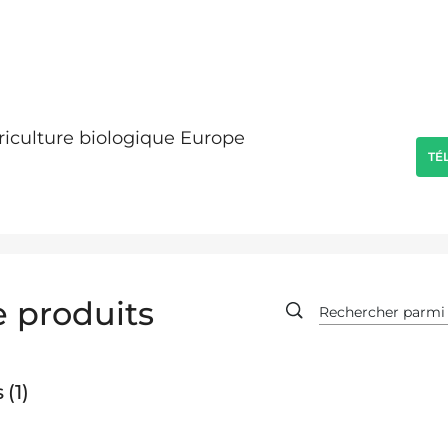
griculture biologique Europe
TÉ
 produits
s
1