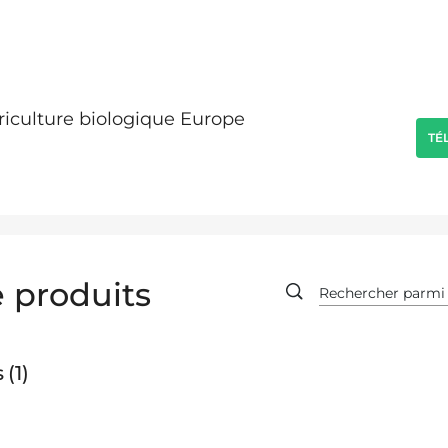
griculture biologique Europe
TÉ
 produits
s
1