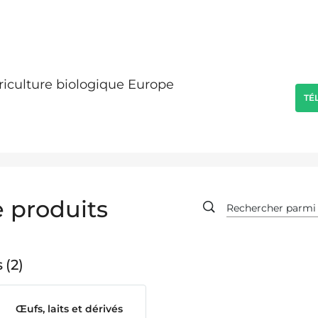
griculture biologique Europe
TÉ
 produits
s
2
Œufs, laits et dérivés