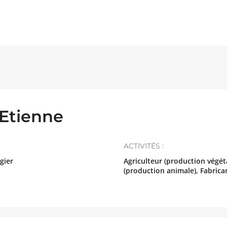
tienne
ACTIVITÉS :
gier
Agriculteur (production végéta
(production animale), Fabric