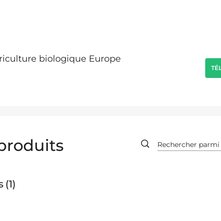
griculture biologique Europe
TÉ
produits
s
1