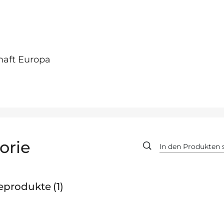
haft Europa
orie
geprodukte
1