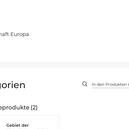
haft Europa
orien
geprodukte
2
Gebiet der