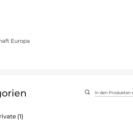
haft Europa
orien
rivate
1