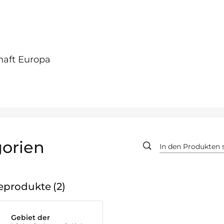
haft Europa
orien
geprodukte
2
Gebiet der