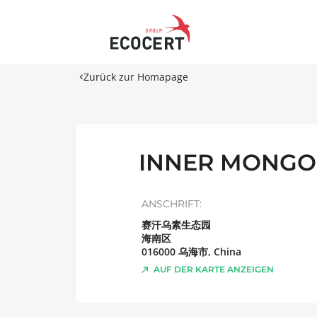
Zurück zur Homapage
INNER MONGOL
ANSCHRIFT:
赛汗乌素生态园
海南区
016000
乌海市
,
China
AUF DER KARTE ANZEIGEN