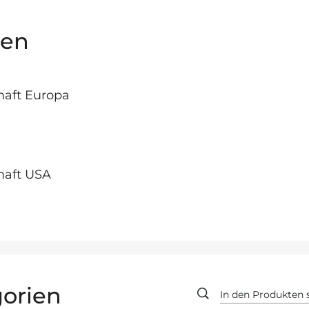
gen
haft Europa
haft USA
orien