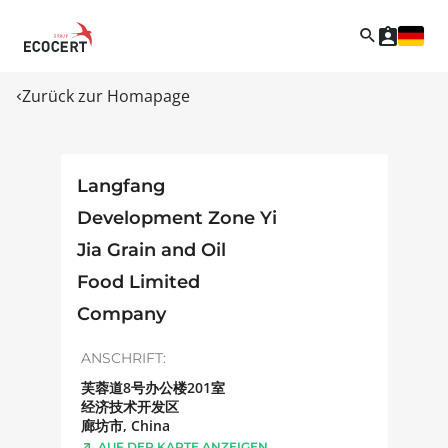
Zurück zur Homapage
Langfang
Development Zone Yi
Jia Grain and Oil
Food Limited
Company
ANSCHRIFT:
芙蓉道8号办公楼201室
经济技术开发区
廊坊市
,
China
AUF DER KARTE ANZEIGEN