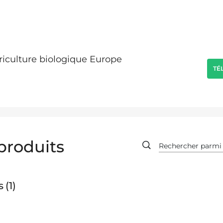
griculture biologique Europe
TÉ
produits
s
1