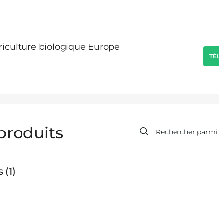
griculture biologique Europe
TÉ
produits
s
1