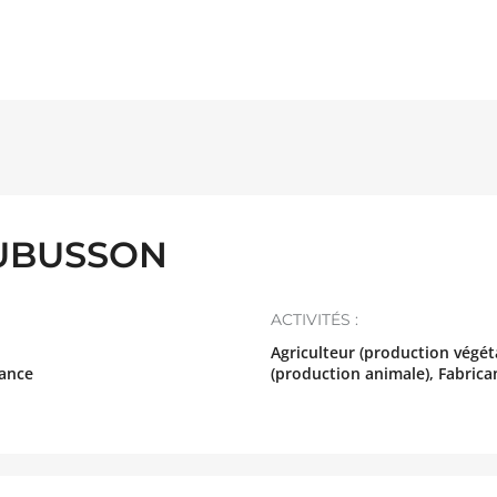
UBUSSON
ACTIVITÉS :
Agriculteur (production végéta
ance
(production animale), Fabric