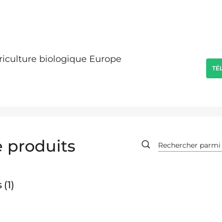
griculture biologique Europe
TÉ
 produits
s
1