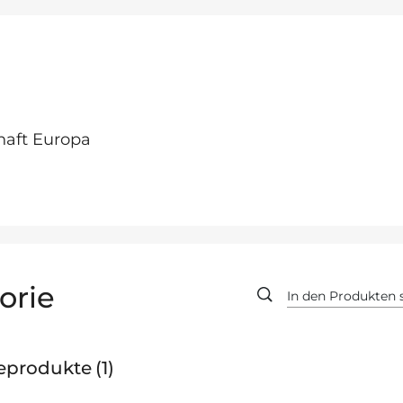
haft Europa
orie
geprodukte
1